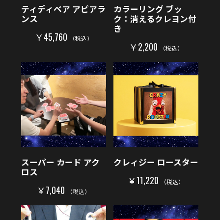
ティディベア アピアラ
カラーリング ブッ
ンス
ク：消えるクレヨン付
き
￥45,760
（税込）
￥2,200
（税込）
スーパー カード アク
クレィジー ロースター
ロス
￥11,220
（税込）
￥7,040
（税込）