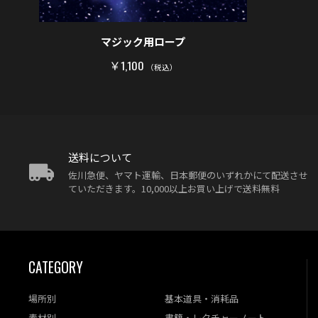
マジック用ロープ
￥1,100
（税込）
送料について
佐川急便、ヤマト運輸、日本郵便のいずれかにて配送させ
ていただきます。10,000以上お買い上げで送料無料
CATEGORY
場所別
基本道具・消耗品
素材別
書籍・レクチャーノート