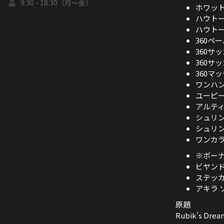
9:30 - 18:30（月～金）
ホワット
ハウトー
ハウトー 
360ペ
360サ
360サ
360マ
ワンハ
ユーピ
アルティ
シュリン
シュリン
ワンカ
※ボー
ビヤンド
ステッカ
アキラ 
原題
Rubik's Drea