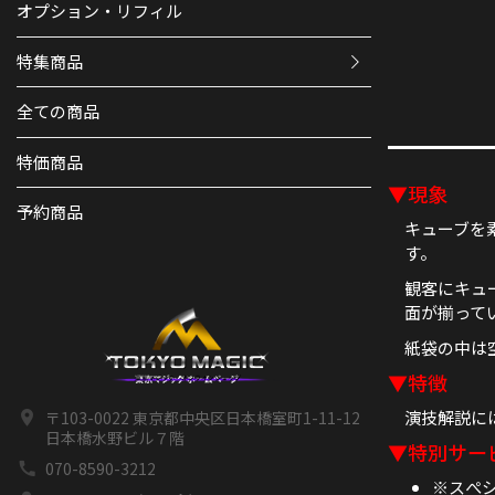
オプション・リフィル
特集商品
全ての商品
特価商品
▼現象
予約商品
キューブを
す。
観客にキュ
面が揃って
紙袋の中は
▼特徴
演技解説に
〒103-0022 東京都中央区日本橋室町1-11-12
日本橋水野ビル７階
▼特別サー
070-8590-3212
※スぺ