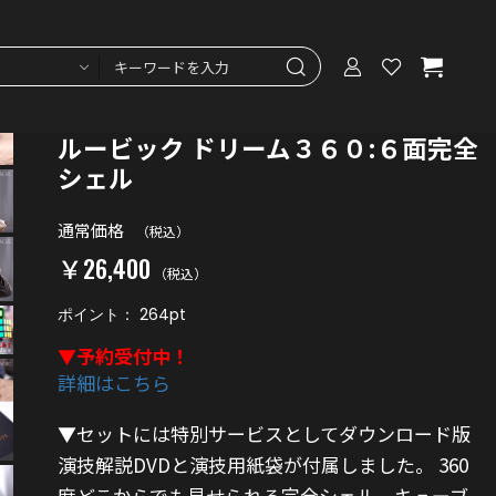
ルービック ドリーム３６０:６面完全
シェル
通常価格
（税込）
￥26,400
（税込）
ポイント：
264
pt
▼予約受付中！
詳細はこちら
▼セットには特別サービスとしてダウンロード版
演技解説DVDと演技用紙袋が付属しました。
360
度どこからでも見せられる完全シェル。キューブ