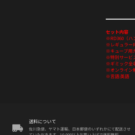
セット内容
※RD360（
※レギュラー
※キューブ用
※特別サービス
※ギミック全
※オンライン
※言語:英語
送料について
佐川急便、ヤマト運輸、日本郵便のいずれかにて配送させ
ていただきます。10,000以上お買い上げで送料無料