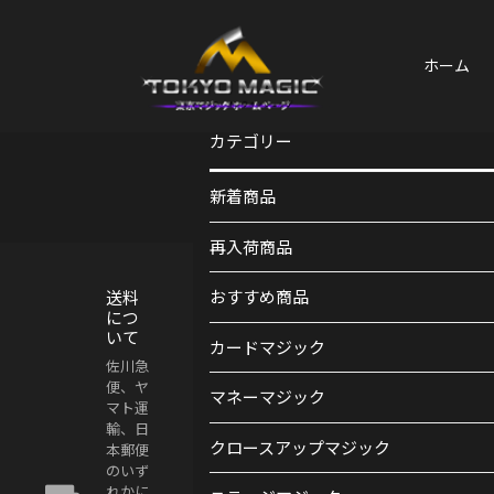
ホーム
カテゴリー
新着商品
再入荷商品
送料
おすすめ商品
につ
いて
カードマジック
佐川急
便、ヤ
マネーマジック
マト運
輸、日
クロースアップマジック
本郵便
のいず
れかに