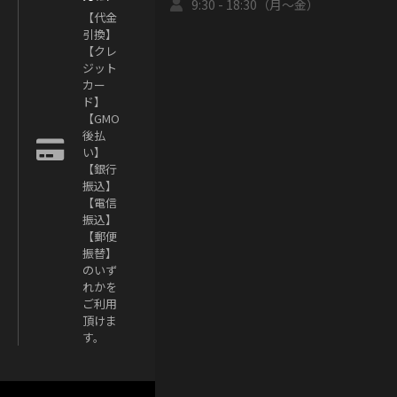
9:30 - 18:30（月～金）
【代金
引換】
【クレ
ジット
カー
ド】
【GMO
後払
い】
【銀行
振込】
【電信
振込】
【郵便
振替】
のいず
れかを
ご利用
頂けま
す。