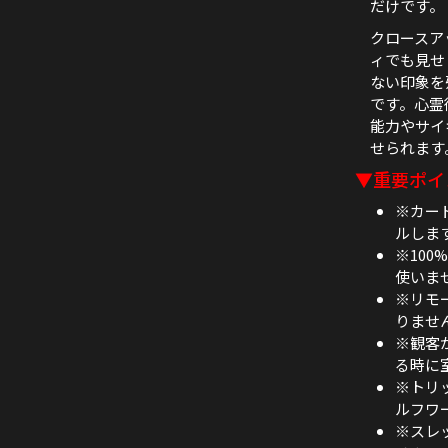
だけです。
クロースア
ィでも見せ
ない印象を
です。心霊
能力やサイ
せられます
▼重要ポイ
※カー
ルしま
※10
使いま
※リモ
りませ
※観客
る時に
※トリ
ルフワ
※スレ