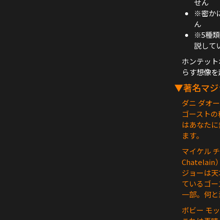
せん
※密か
ん
※5種
説して
ホンテット
らす想像を
▼著名マジ
ダニ ダオーチ
ゴーストの
はあなたに
ます。
マイケル チ
Chatelain
ジョーは天
ているゴー
一部。何と
ボビー モッタ