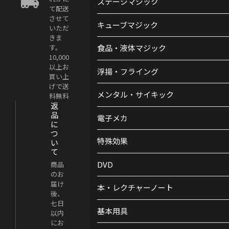
ステージマジック
て配送
させて
キューブマジック
いただ
きま
す。
食品・液体マジック
10,000
以上お
浮揚・フライング
買い上
げで送
メンタル・サイキック
料無料
返
品
電子メカ
に
つ
特殊効果
い
て
DVD
商品
のお
届け
本・レクチャーノート
後、
七日
基本用具
以内
にお