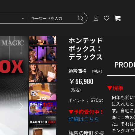
ホンテッド
ボックス：
デラックス
PRODU
通常価格
（税込）
￥56,980
▼現象
（税込）
何年も前に
ポイント：
570
pt
に入れたと
す。自宅に
▼予約受付中！
底に１枚の
詳細はこちら
た。それは
キング オ
観客の度肝を抜