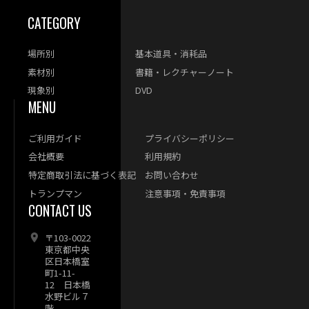
CATEGORY
場所別
基本道具・消耗品
素材別
書籍・レクチャーノート
現象別
DVD
MENU
ご利用ガイド
プライバシーポリシー
会社概要
利用規約
特定商取引法に基づく表記
お問い合わせ
トランプマン
注意事項・免責事項
CONTACT US
〒103-0022
東京都中央
区日本橋室
町1-11-
12 日本橋
水野ビル７
階