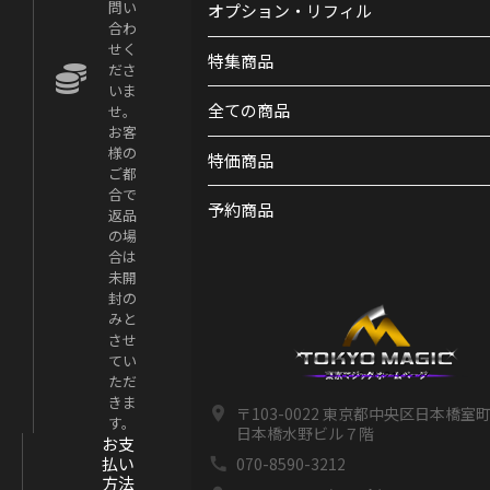
問い
オプション・リフィル
合わ
せく
特集商品
ださ
いま
全ての商品
せ。
お客
様の
特価商品
ご都
合で
予約商品
返品
の場
合は
未開
封の
みと
させ
てい
ただ
きま
〒103-0022 東京都中央区日本橋室町1
す。
日本橋水野ビル７階
お支
払い
070-8590-3212
方法