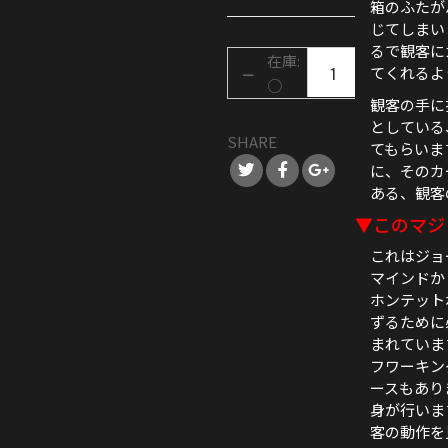
箱のふたが
じてしまい
るで観客に
在庫:
てくれるよ
○
観客の手に
としている
SHARE
てもらいま
に、そのカ
ある、観客
▼このマジ
これはジョ
マインドか
ホンテット
ずるために
まれていま
フワーキン
ースもあり
身が行いま
客の動作を