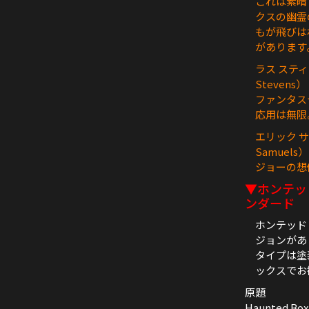
これは素晴
クスの幽霊
もが飛びは
があります
ラス スティ
Stevens）
ファンタス
応用は無限
エリック サ
Samuels）
ジョーの想
▼ホンテッ
ンダード
ホンテッド
ジョンがあ
タイプは塗
ックスでお
原題
Haunted Box