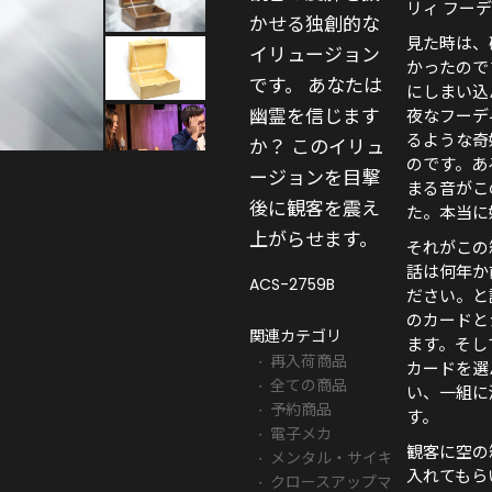
リィ フー
かせる独創的な
見た時は、
イリュージョン
かったので
です。
あなたは
にしまい込
幽霊を信じます
夜なフーデ
るような奇
か？ このイリュ
のです。あ
ージョンを目撃
まる音がこ
後に観客を震え
た。本当に
上がらせます。
それがこの
話は何年か
ACS-2759B
ださい。と
のカードと
関連カテゴリ
ます。そし
再入荷商品
カードを選
全ての商品
い、一組に
予約商品
す。
電子メカ
観客に空の
メンタル・サイキック
入れてもら
クロースアップマジック